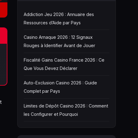
Addiction Jeu 2026 : Annuaire des
Ressources d’Aide par Pays
Casino Arnaque 2026 : 12 Signaux
Rouges à Identifier Avant de Jouer
Fiscalité Gains Casino France 2026 : Ce
Que Vous Devez Déclarer
Auto-Exclusion Casino 2026 : Guide
Complet par Pays
t
Limites de Dépôt Casino 2026 : Comment
les Configurer et Pourquoi