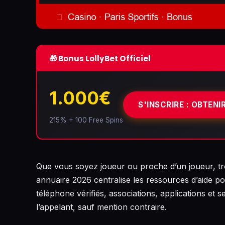
🎁 Bonus LollyBet Officiel
1.000€
S'INSCRIRE : OBTENI
215% + 100 Free Spins
Que vous soyez joueur ou proche d’un joueur, trou
annuaire 2026 centralise les ressources d’aide p
téléphone vérifiés, associations, applications et se
l’appelant, sauf mention contraire.