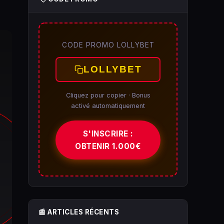
CODE PROMO LOLLYBET
LOLLYBET
Cliquez pour copier · Bonus
activé automatiquement
S'INSCRIRE :
OBTENIR 1.000€
📰 ARTICLES RÉCENTS