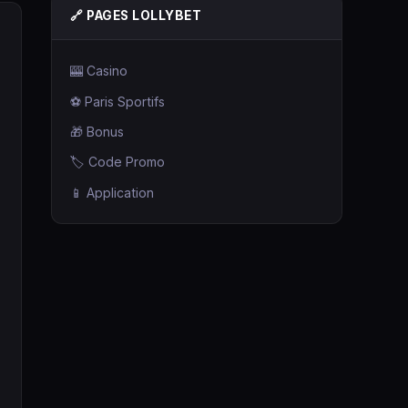
🔗 PAGES LOLLYBET
🎰 Casino
⚽ Paris Sportifs
🎁 Bonus
🏷️ Code Promo
📱 Application