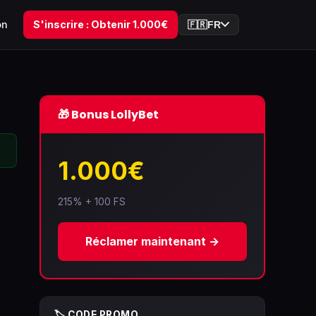
on
S'inscrire : Obtenir 1.000€
🇫🇷
FR
🎁 Bonus LollyBet
1.000€
215% + 100 FS
Réclamer maintenant →
🏷️ CODE PROMO