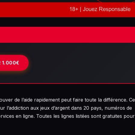
R 1.000€
ver de l’aide rapidement peut faire toute la différence. Ce
our l’addiction aux jeux d’argent dans 20 pays, numéros de
rvices en ligne. Toutes les lignes listées sont gratuites pour